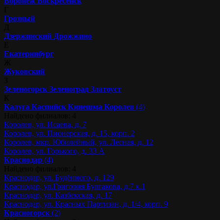
Воронеж
Воскресенск
Г
Грозный
Д
Дзержинский
Дрожжино
Е
Екатеринбург
Ж
Жуковский
З
Зеленогорск
Зеленоград
Златоуст
К
Калуга
Каспийск
Кинешма
Королев
(4)
Найдено филиалов: 4
Королев, ул. Исаева, д. 7
Королев, ул. Пионерская, д. 15, корп. 2
Королев, мкр. Юбилейный, ул. Лесная, д. 12
Королев, ул. Горького, д. 33 А
Краснодар
(4)
Найдено филиалов: 4
Краснодар, ул. Будённого, д. 129
Краснодар, ул.Григория Булгакова, д.7 к.1
Краснодар, ул. Казбекская, д. 17
Краснодар, ул. Красных Партизан, д. 1/4, корп. 9
Красногорск
(2)