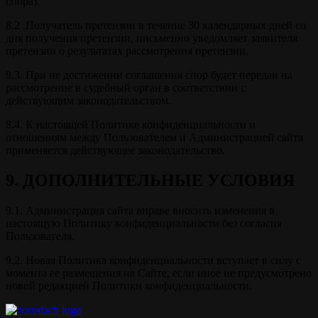
спора).
8.2 .Получатель претензии в течение 30 календарных дней со
дня получения претензии, письменно уведомляет заявителя
претензии о результатах рассмотрения претензии.
8.3. При не достижении соглашения спор будет передан на
рассмотрение в судебный орган в соответствии с
действующим законодательством.
8.4. К настоящей Политике конфиденциальности и
отношениям между Пользователем и Администрацией сайта
применяется действующее законодательство.
9. ДОПОЛНИТЕЛЬНЫЕ УСЛОВИЯ
9.1. Администрация сайта вправе вносить изменения в
настоящую Политику конфиденциальности без согласия
Пользователя.
9.2. Новая Политика конфиденциальности вступает в силу с
момента ее размещения на Сайте, если иное не предусмотрено
новой редакцией Политики конфиденциальности.