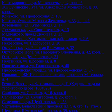
Кантемировская, ул. Москворечье, д. 4, корп. 6
ЖК Бунинские Луга, ул. Александры Монаховой, д. 88,
корп. 1
Коньково, ул. Профсоюзная, д. 109
Коптево, бульвар Матроса Железняка, д. 33, корп. 1
Котельники, ул. Кузьминская, д. 17
Лухмановская, ул. Святоозерская, д. 13
Медведково, проезд Дежнёва, д. 23
Полежаевская, Карамышевская набережная, д. 2 А
Некрасовка, ул. Недорубова, д. 28
Октябрьская, ул. Большая Якиманка, д. 32
Октябрьское Поле, ул. Народного Ополчения, д. 42, корп. 1
Отрадное, ул. Декабристов, д. 21
Печатники, ул. Шоссейная, д. 8
Проспект мира, ул. Гиляровского, д. 48
Преображенская площадь, ул. Преображенская, д. 5/7
Прокшино, ЖК Испанские кварталы, проспект Магеллана,
д. 4
Речной Вокзал, ул. Фестивальная, д. 11 (Код для входа на
территорию двора: 100#325)
Свиблово, ул. Снежная, д. 16, корп. 6
Селигерская, ул. Селигерская, д. 26, корп. 1
Семеновская, ул. Щербаковская, д. 58
Чертаново, Балаклавский проспект, вл. 5 а, стр. 12, этаж 2
Шелепиха, Шмитовский проезд, д. 39, корп. 1