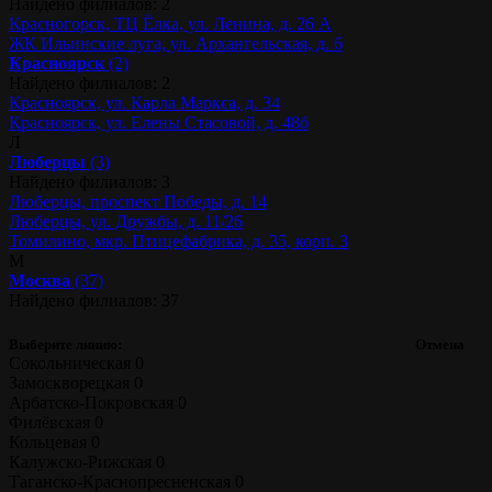
Найдено филиалов: 2
Красногорск, ТЦ Ёлка, ул. Ленина, д. 26 А
ЖК Ильинские луга, ул. Архангельская, д. 6
Красноярск
(2)
Найдено филиалов: 2
Красноярск, ул. Карла Маркса, д. 34
Красноярск, ул. Елены Стасовой, д. 48б
Л
Люберцы
(3)
Найдено филиалов: 3
Люберцы, проспект Победы, д. 14
Люберцы, ул. Дружбы, д. 11/26
Томилино, мкр. Птицефабрика, д. 35, корп. 3
М
Москва
(37)
Найдено филиалов: 37
Выберите линию:
Отмена
Сокольническая
0
Замоскворецкая
0
Арбатско-Покровская
0
Филёвская
0
Кольцевая
0
Калужско-Рижская
0
Таганско-Краснопресненская
0