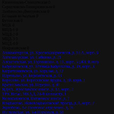
Калининско-Солнцевская
0
Серпуховско-Тимирязевская
0
Люблинско-Дмитровская
0
Большая кольцевая
0
Бутовская
0
МЦК
0
МЦД-1
0
МЦД-2
0
МЦД-3
0
МЦД-4
0
Некрасовская
0
Авиамоторная, ул. Красноказарменная, д. 14 А, корп. 6
Автозаводская, ул. Сайкина, д. 21
Алексеевская, ул. Годовикова, д. 11, корп. 5 (ЖК iLove)
Бабушкинская, ул. Лётчика Бабушкина, д. 39, корп. 3
Багратионовская, ул. Барклая, д. 12
Царицыно, ул. Бирюлевская, д. 43
Борисово, ул. Борисовские пруды, д. 18, корп. 1
Братиславская, ул. Перерва, д. 41
ВДНХ, Ярославское шоссе, д. 12, корп. 2
ТРК Вегас, МКАД, 24-й километр, 1
Волоколамская, Пятницкое шоссе, д. 7
Владыкино, Нововладыкинский проезд, д. 1, корп. 2
Жулебино, 3-е Почтовое отделение, д. 76
Щелковская, ул. 3-я Парковая, д. 61