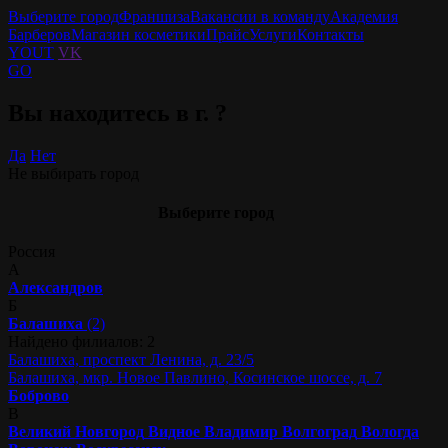
Выберите город
Франшиза
Вакансии в команду
Академия
Барберов
Магазин косметики
Прайс
Услуги
Контакты
YOUT
VK
GO
Вы находитесь в г.
?
Да
Нет
Не выбирать город
Выберите город
Россия
А
Александров
Б
Балашиха
(2)
Найдено филиалов: 2
Балашиха, проспект Ленина, д. 23/5
Балашиха, мкр. Новое Павлино, Косинское шоссе, д. 7
Боброво
В
Великий Новгород
Видное
Владимир
Волгоград
Вологда