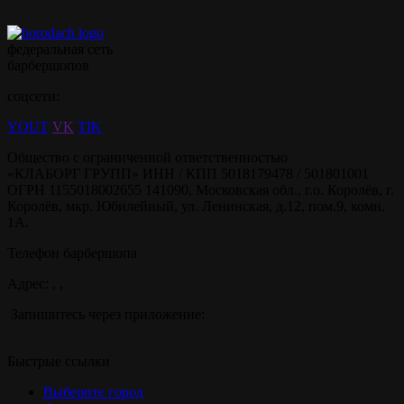
федеральная сеть
барбершопов
соцсети:
YOUT
VK
TIK
Общество с ограниченной ответственностью
«КЛАБОРГ ГРУПП» ИНН / КПП 5018179478 / 501801001
ОГРН 1155018002655 141090, Московская обл., г.о. Королёв, г.
Королёв, мкр. Юбилейный, ул. Ленинская, д.12, пом.9, комн.
1А.
Телефон барбершопа
Адрес: , ,
Запишитесь через приложение:
Быстрые ссылки
Выберите город