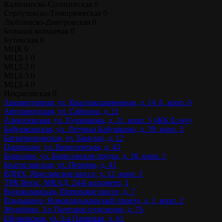
Калининско-Солнцевская
0
Серпуховско-Тимирязевская
0
Люблинско-Дмитровская
0
Большая кольцевая
0
Бутовская
0
МЦК
0
МЦД-1
0
МЦД-2
0
МЦД-3
0
МЦД-4
0
Некрасовская
0
Авиамоторная, ул. Красноказарменная, д. 14 А, корп. 6
Автозаводская, ул. Сайкина, д. 21
Алексеевская, ул. Годовикова, д. 11, корп. 5 (ЖК iLove)
Бабушкинская, ул. Лётчика Бабушкина, д. 39, корп. 3
Багратионовская, ул. Барклая, д. 12
Царицыно, ул. Бирюлевская, д. 43
Борисово, ул. Борисовские пруды, д. 18, корп. 1
Братиславская, ул. Перерва, д. 41
ВДНХ, Ярославское шоссе, д. 12, корп. 2
ТРК Вегас, МКАД, 24-й километр, 1
Волоколамская, Пятницкое шоссе, д. 7
Владыкино, Нововладыкинский проезд, д. 1, корп. 2
Жулебино, 3-е Почтовое отделение, д. 76
Щелковская, ул. 3-я Парковая, д. 61