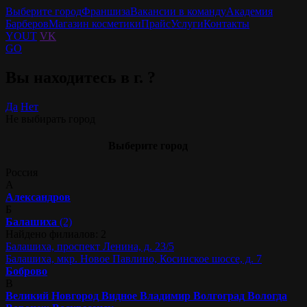
Выберите город
Франшиза
Вакансии в команду
Академия
Барберов
Магазин косметики
Прайс
Услуги
Контакты
YOUT
VK
GO
Вы находитесь в г.
?
Да
Нет
Не выбирать город
Выберите город
Россия
А
Александров
Б
Балашиха
(2)
Найдено филиалов: 2
Балашиха, проспект Ленина, д. 23/5
Балашиха, мкр. Новое Павлино, Косинское шоссе, д. 7
Боброво
В
Великий Новгород
Видное
Владимир
Волгоград
Вологда