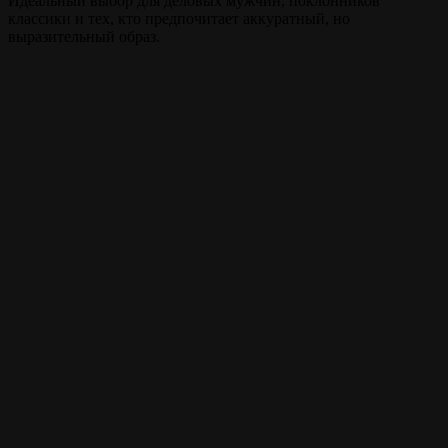
Идеальный выбор для деловых мужчин, поклонников
классики и тех, кто предпочитает аккуратный, но
выразительный образ.
Прайс
Классическая стрижка
60 мин.
от 1000 ₽
ножницами
Внимание!
Цены на сайте и барбершопе могут различаться, узнавайте
точную цену у администратора!
Полный список услуг
Записаться на стрижку
Записываться на ваши
любимые услуги стало
ещё проще с
мобильным
приложением borodach