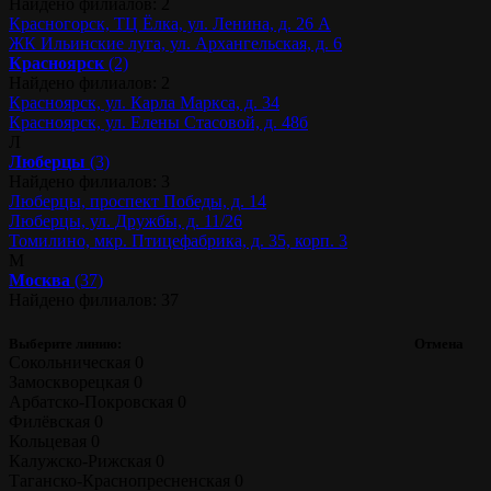
Найдено филиалов: 2
Красногорск, ТЦ Ёлка, ул. Ленина, д. 26 А
ЖК Ильинские луга, ул. Архангельская, д. 6
Красноярск
(2)
Найдено филиалов: 2
Красноярск, ул. Карла Маркса, д. 34
Красноярск, ул. Елены Стасовой, д. 48б
Л
Люберцы
(3)
Найдено филиалов: 3
Люберцы, проспект Победы, д. 14
Люберцы, ул. Дружбы, д. 11/26
Томилино, мкр. Птицефабрика, д. 35, корп. 3
М
Москва
(37)
Найдено филиалов: 37
Выберите линию:
Отмена
Сокольническая
0
Замоскворецкая
0
Арбатско-Покровская
0
Филёвская
0
Кольцевая
0
Калужско-Рижская
0
Таганско-Краснопресненская
0