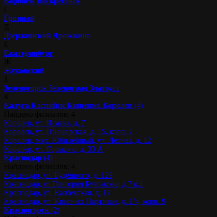
Воронеж
Воскресенск
Г
Грозный
Д
Дзержинский
Дрожжино
Е
Екатеринбург
Ж
Жуковский
З
Зеленогорск
Зеленоград
Златоуст
К
Калуга
Каспийск
Кинешма
Королев
(4)
Найдено филиалов: 4
Королев, ул. Исаева, д. 7
Королев, ул. Пионерская, д. 15, корп. 2
Королев, мкр. Юбилейный, ул. Лесная, д. 12
Королев, ул. Горького, д. 33 А
Краснодар
(4)
Найдено филиалов: 4
Краснодар, ул. Будённого, д. 129
Краснодар, ул.Григория Булгакова, д.7 к.1
Краснодар, ул. Казбекская, д. 17
Краснодар, ул. Красных Партизан, д. 1/4, корп. 9
Красногорск
(2)