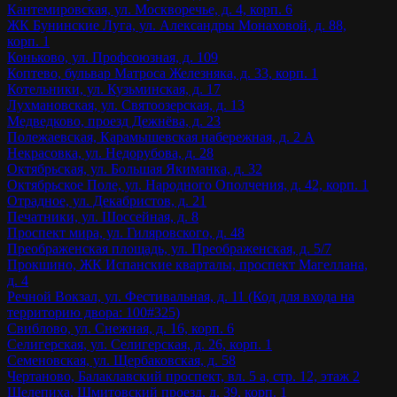
Кантемировская, ул. Москворечье, д. 4, корп. 6
ЖК Бунинские Луга, ул. Александры Монаховой, д. 88,
корп. 1
Коньково, ул. Профсоюзная, д. 109
Коптево, бульвар Матроса Железняка, д. 33, корп. 1
Котельники, ул. Кузьминская, д. 17
Лухмановская, ул. Святоозерская, д. 13
Медведково, проезд Дежнёва, д. 23
Полежаевская, Карамышевская набережная, д. 2 А
Некрасовка, ул. Недорубова, д. 28
Октябрьская, ул. Большая Якиманка, д. 32
Октябрьское Поле, ул. Народного Ополчения, д. 42, корп. 1
Отрадное, ул. Декабристов, д. 21
Печатники, ул. Шоссейная, д. 8
Проспект мира, ул. Гиляровского, д. 48
Преображенская площадь, ул. Преображенская, д. 5/7
Прокшино, ЖК Испанские кварталы, проспект Магеллана,
д. 4
Речной Вокзал, ул. Фестивальная, д. 11 (Код для входа на
территорию двора: 100#325)
Свиблово, ул. Снежная, д. 16, корп. 6
Селигерская, ул. Селигерская, д. 26, корп. 1
Семеновская, ул. Щербаковская, д. 58
Чертаново, Балаклавский проспект, вл. 5 а, стр. 12, этаж 2
Шелепиха, Шмитовский проезд, д. 39, корп. 1